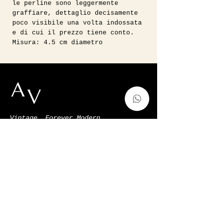
le perline sono leggermente
graffiare, dettaglio decisamente
poco visibile una volta indossata
e di cui il prezzo tiene conto.
Misura: 4.5 cm diametro
Vintage, Forever Modern.
auntvirginiashop@gmail.com
Via Francesco de Sanctis 52,Milano,
Italy
p.iva
11128220966