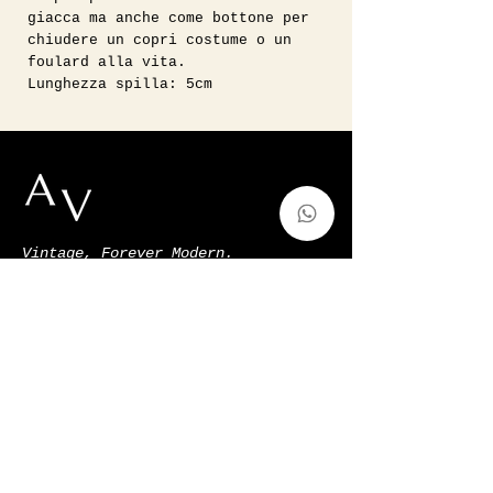
giacca ma anche come bottone per
chiudere un copri costume o un
foulard alla vita.
Lunghezza spilla: 5cm
Vintage, Forever Modern.
auntvirginiashop@gmail.com
Via Francesco de Sanctis 52,Milano,
Italy
p.iva
11128220966