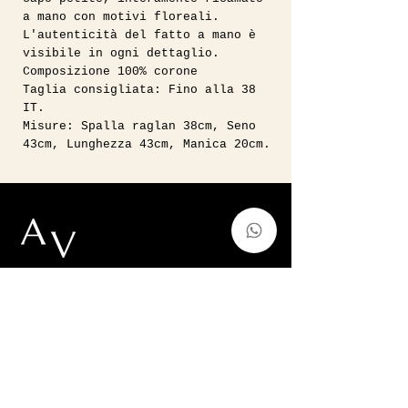
a mano con motivi floreali.
L'autenticità del fatto a mano è
visibile in ogni dettaglio.
Composizione 100% corone
Taglia consigliata: Fino alla 38
IT.
Misure: Spalla raglan 38cm, Seno
43cm, Lunghezza 43cm, Manica 20cm.
Vintage, Forever Modern.
auntvirginiashop@gmail.com
Via Francesco de Sanctis 52,Milano,
Italy
p.iva
11128220966