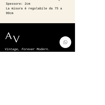
Spessore: 2cm
La misura è regolabile da 75 a
90cm
Vintage, Forever Modern.
auntvirginiashop@gmail.com
Via Francesco de Sanctis 52,Milano,
Italy
p.iva
11128220966
Shop