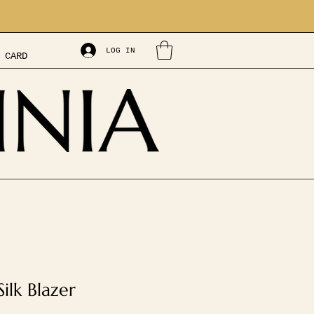
LOG IN
 CARD
ilk Blazer