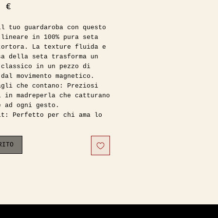
Prezzo
0 €
il tuo guardaroba con questo
 lineare in 100% pura seta
tortora. La texture fluida e
sa della seta trasforma un
 classico in un pezzo di
 dal movimento magnetico.
agli che contano: Preziosi
i in madreperla che catturano
e ad ogni gesto.
it: Perfetto per chi ama lo
effortless e i volumi
ze. La seta cade in modo così
o da non appesantire mai la
RITO
.
izioni: Un vintage
llenza, conservato in ottime
ioni.
o indossato da una taglia
(h 1.70).
lio di stile: Taglia