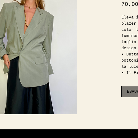
70,0
Eleva 
blazer
color 
lumino
taglio
design
• Dett
botton
la luc
• Il F
stile 
oversi
legger
ESAU
figura
• Cond
d'ecce
condiz
In fot
38/40 
Consig