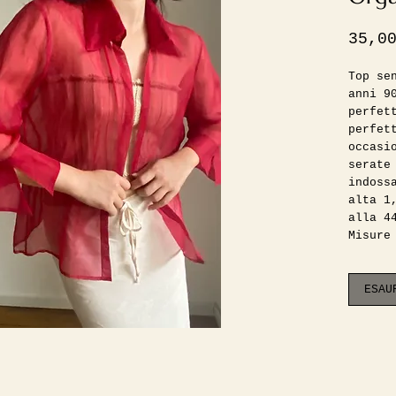
35,0
Top se
anni 9
perfet
perfet
occasi
serate
indoss
alta 1
alla 4
Misure
Spalle
lunghe
busto 
ESAU
lunghe