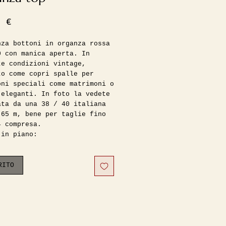
Prezzo
0 €
nza bottoni in organza rossa
0 con manica aperta. In
te condizioni vintage,
to come copri spalle per
oni speciali come matrimoni o
 eleganti. In foto la vedete
ata da una 38 / 40 italiana
,65 m, bene per taglie fino
4 compresa.
 in piano:
 42 cm
zza manica 45 cm
50 cm
RITO
zza 60 cm