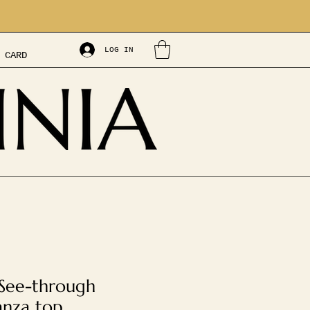
LOG IN
 CARD
See-through
nza top