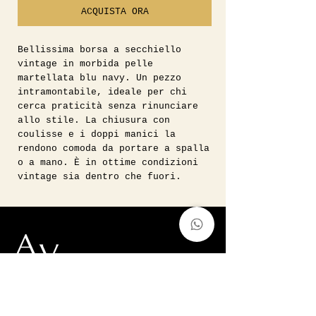
ACQUISTA ORA
Bellissima borsa a secchiello
vintage in morbida pelle
martellata blu navy. Un pezzo
intramontabile, ideale per chi
cerca praticità senza rinunciare
allo stile. La chiusura con
coulisse e i doppi manici la
rendono comoda da portare a spalla
o a mano. È in ottime condizioni
vintage sia dentro che fuori.
//
Misure:
Base 38cm
Altezza 40cm
Luce manico 30cm
Vintage, Forever Modern.
auntvirginiashop@gmail.com