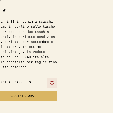
Prezzo
0 €
 anni 80 in denim a scacchi
camo in perline sulle tasche.
o cropped con due taschini
vanti, in perfette condizioni
e, perfetta per settembre e
di ottobre. In ottime
ioni vintage, la vedete
ata da una 38/40 ita alta
 la consiglio per taglie fino
2 ita compresa.
izione 100% cotone
UNGI AL CARRELLO
:
 44cm
ACQUISTA ORA
0cm
zza 55cm
 60cm