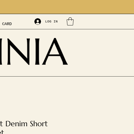
LOG IN
 CARD
t Denim Short
et