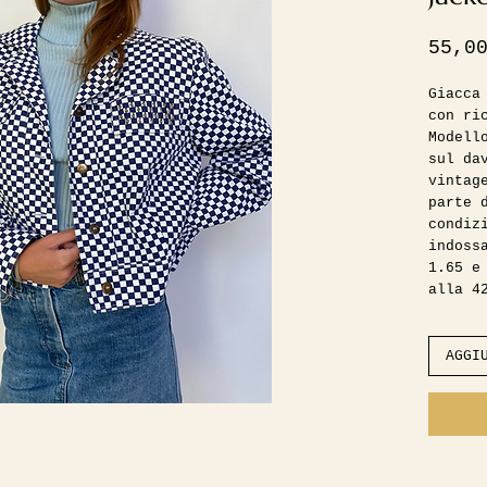
55,0
Giacca
con ri
Modell
sul da
vintag
parte 
condiz
indoss
1.65 e
alla 4
//
Compos
//
AGGI
Misure
Spalle
Seno 5
Lunghe
Manica