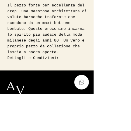
Il pezzo forte per eccellenza del
drop. Una maestosa architettura di
volute barocche traforate che
scendono da un maxi bottone
bombato. Questo orecchino incarna
lo spirito più audace della moda
milanese degli anni 80. Un vero e
proprio pezzo da collezione che
lascia a bocca aperta.
Dettagli e Condizioni:
La finitura offre un bagno in oro
ad altissima lucentezza abbinato a
una chiusura a clip. Il pezzo è un
Vintage Deadstock in ottime
condizioni.
Composizione e Leggerezza:
Interamente fatti in Zamak bagnata
Vintage, Forever Modern.
in oro. Non lasciatevi ingannare
dalle dimensioni extra-large,
auntvirginiashop@gmail.com
perché la composizione ricca di
Via Francesco de Sanctis 52,Milano,
zinco permette una lavorazione
Italy
traforata incredibilmente estrose