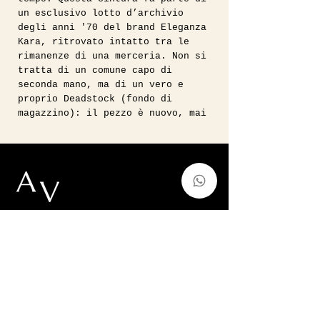
un esclusivo lotto d’archivio
degli anni '70 del brand Eleganza
Kara, ritrovato intatto tra le
rimanenze di una merceria. Non si
tratta di un comune capo di
seconda mano, ma di un vero e
proprio Deadstock (fondo di
magazzino): il pezzo è nuovo, mai
indossato e conserva ancora il suo
cartellino originale dell'epoca.
La qualità riflette il meglio del
vero artigianato italiano
dell'epoca. La parte frontale è un
capolavoro di textures, realizzata
con finissimi tessuti in
Vintage, Forever Modern.
passamaneria o broccati damascati.
Il retro, invece, è interamente
auntvirginiashop@gmail.com
foderato in morbida pelle chiara
Via Francesco de Sanctis 52,Milano,
per garantire comfort e
Italy
resistenza.
p.iva
11128220966
Essendo un pezzo d'epoca originale
che ha attraversato cinquant'anni