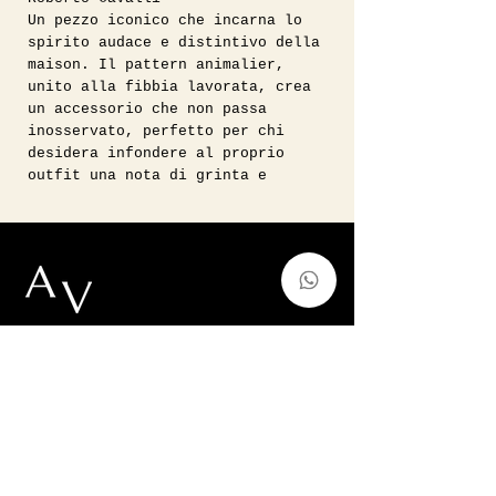
Un pezzo iconico che incarna lo
spirito audace e distintivo della
maison. Il pattern animalier,
unito alla fibbia lavorata, crea
un accessorio che non passa
inosservato, perfetto per chi
desidera infondere al proprio
outfit una nota di grinta e
carattere inconfondibile.
• Condizioni: In ottime condizioni
vintage.
//
Misure: base 35 cm altezza 30 cm
altezza manico 25 cm
Vintage, Forever Modern.
auntvirginiashop@gmail.com
Via Francesco de Sanctis 52,Milano,
Italy
p.iva
11128220966