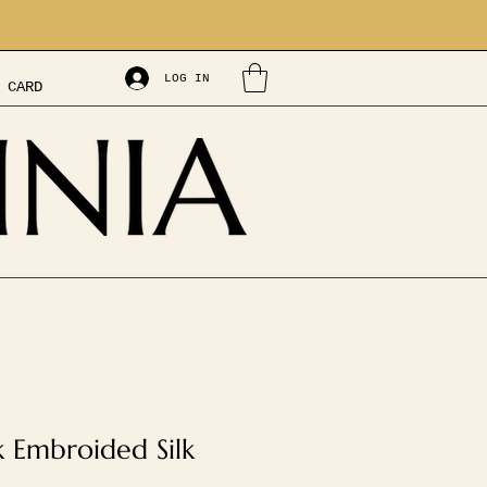
LOG IN
 CARD
k Embroided Silk