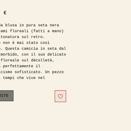
Prezzo
0 €
da blusa in pura seta nera
cami floreali (fatti a mano)
ttonatura sul retro.
o non è mai stato così
o. Questa camicia in seta dal
 morbido, con il suo delicato
 floreale sul décolleté,
a perfettamente il
icismo sofisticato. Un pezzo
i tempi che vive nel
te, donando a chi lo indossa
a misteriosa e incantevole.
cemente unica.
RITO
 condizioni vintage. Nella
ndossata da una 38/40 alta
consiglio per taglie fino
2 compresa.
 (capo steso):