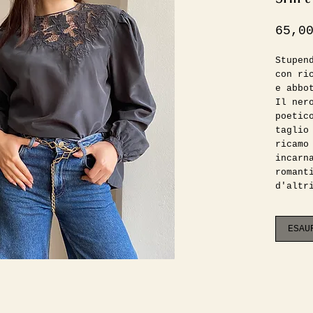
65,0
Stupen
con ri
e abbo
Il ner
poetic
taglio
ricamo
incarn
romant
d'altr
presen
un'ari
Sempli
ESAU
Ottime
foto i
1.65, 
alla 4
•
Misure