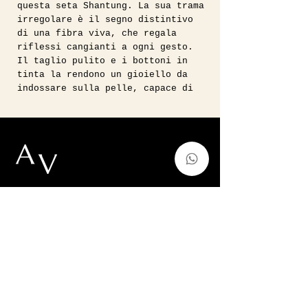
questa seta Shantung. La sua trama
irregolare è il segno distintivo
di una fibra viva, che regala
riflessi cangianti a ogni gesto.
Il taglio pulito e i bottoni in
tinta la rendono un gioiello da
indossare sulla pelle, capace di
infondere una luce romantica e
quasi eterea a chiunque decida di
farsi avvolgere dal suo colore
vibrante e gioioso.
La vedete indossata da una 38/40
ITA alta 1.65 e la consiglio per
taglie fino alla 42 ITA.
Vintage, Forever Modern.
Condizione 100% seta
misure:
auntvirginiashop@gmail.com
spalle 40cm
Via Francesco de Sanctis 52,Milano,
manica 52 cm
Italy
seno 50 cm
p.iva
11128220966
lunghezza 58 cm