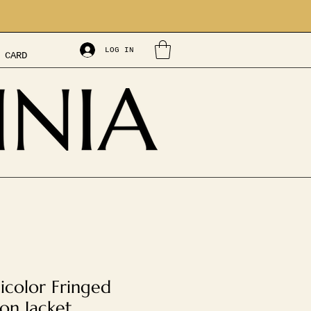
LOG IN
 CARD
icolor Fringed
on Jacket