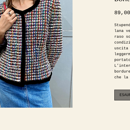
89,0
Stupen
lana v
raso s
condiz
uscita
legger
portat
L’inte
bordur
che la
pizzic
dei pi
scompa
ESAU
una 36
consig
ita co
Misure
Spalle
Manica