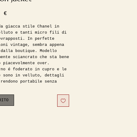
Prezzo
0 €
da giacca stile Chanel in
elluto e tanti micro fili di
ovrapposti. In perfette
ioni vintage, sembra appena
 dalla boutique. Modello
mente sciancrato che sta bene
o piacevolmente over.
rno é foderato in cupro e le
e sono in velluto, dettagli
 rendono portabile senza
ori al collo, si chiude con
ccoli bottoni neri a
rsa. La vedete indossata da
RITO
/38 ita alta 1.70 e la
lio per taglia fino alla 42
mpresa.
:
 40cm
 45cm