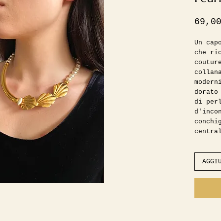
69,0
Un cap
che ri
coutur
collan
modern
dorato
di per
d'inco
conchi
centra
marqui
intris
Dettag
AGGI
Il gio
d'oro 
lucent
mosche
intons
vintag