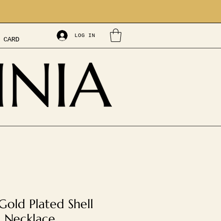
LOG IN
 CARD
Gold Plated Shell
l Necklace