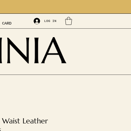
LOG IN
 CARD
 Waist Leather
s