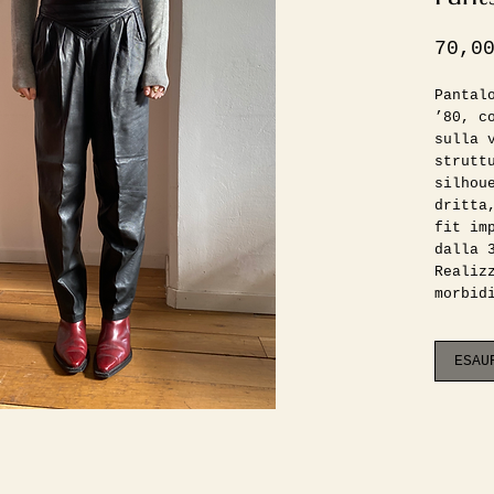
70,0
Pantal
’80, c
sulla 
strutt
silhou
dritta
fit im
dalla 
Realiz
morbid
estrem
indoss
fodera
ESAU
cavigl
ancora
In per
sono s
presen
foto s