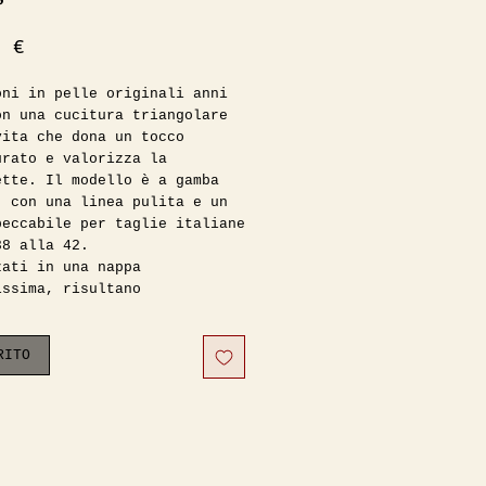
Prezzo
0 €
oni in pelle originali anni
on una cucitura triangolare
vita che dona un tocco
urato e valorizza la
ette. Il modello è a gamba
, con una linea pulita e un
peccabile per taglie italiane
38 alla 42.
zati in una nappa
issima, risultano
amente piacevoli da
are. Sono completamente
ti in cupro fino alla
RITO
ia, dettaglio che li rende
 più confortevoli e curati.
fette condizioni vintage,
tati indossati con cura e si
tano pronti all’uso. Nelle
ono indossati da una taglia