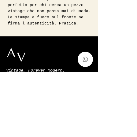
perfetto per chi cerca un pezzo
vintage che non passa mai di moda.
La stampa a fuoco sul fronte ne
firma l'autenticità. Pratica,
versatile e rifinita con una
chiusura a cerniera sicura, è la
compagna ideale da portare a mano
o a spalla nella quotidianità.
//
Condizioni: Ottime condizioni
vintage.
Vintage, Forever Modern.
//
Misure: Base 30 cm | Altezza 20 cm
auntvirginiashop@gmail.com
| Luce manico 35 cm
Via Francesco de Sanctis 52,Milano,
Italy
p.iva
11128220966