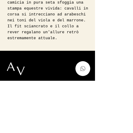
camicia in pura seta sfoggia una
stampa equestre vivida: cavalli in
corsa si intrecciano ad arabeschi
nei toni del viola e del marrone.
Il fit sciancrato e il collo a
rever regalano un'allure retrò
estremamente attuale.
Style Tip: Indossala con un
pantalone sartoriale per l'ufficio
o con un jeans a vita alta per un
contrasto audace e contemporaneo.
• Nota sul fit: In foto su modella
alta 160 cm (taglia 38/40 ITA).
Taglia riportata 46, vestibilità
Vintage, Forever Modern.
consigliata 44 ITA.
• Misure: Spalle 50 cm | Manica 55
auntvirginiashop@gmail.com
cm | Lunghezza 65 cm | Seno 55 cm
Via Francesco de Sanctis 52,Milano,
Italy
p.iva
11128220966