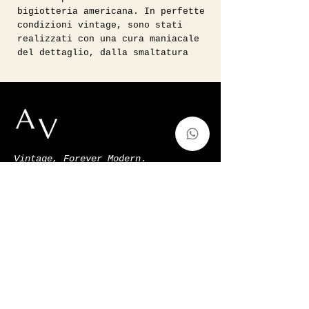
bigiotteria americana. In perfette
condizioni vintage, sono stati
realizzati con una cura maniacale
del dettaglio, dalla smaltatura
alle piccole perle in pasta di
turchese.
Ogni accessorio viene igienizzato
e spedito con un sacchetto
protettivo per riporlo con cura.
Vintage, Forever Modern.
auntvirginiashop@gmail.com
Via Francesco de Sanctis 52,Milano,
Italy
p.iva
11128220966